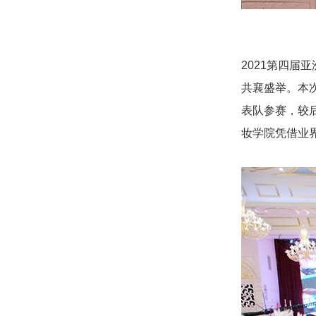
2021第四届
共襄盛举。本
表队参赛，较
妆学院凭借业