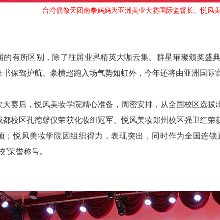
台湾偶像天团南拳妈妈为亚洲美业大赛国际监督长、悦风
届的有所区别，除了往届业界精英大咖云集、群星璀璨颁奖盛典
证书保驾护航、豪横超跑入场气势如虹外，今年还将由亚洲国际
次大赛后，悦风美妆学院精心准备，周密安排，从全国校区选拔
成都校区孔德馨仪荣获化妆组冠军、悦风美妆郑州校区强卫红荣
项；悦风美妆学院因组织得力，表现突出，同时作为全国连锁
校
”
荣誉称号。