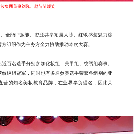
美妆集团董事刘巍、赵苗苗颁奖
、全能IP赋能、资源共享拓展人脉、红毯盛装魅力绽
官方组织作为主办方全力协助推动本次大赛。
出近百名选手分别参加化妆组、美甲组、纹绣组赛事。
获纹绣组冠军，同时也有多名参赛选手荣获各组别的亚
直营的知名美妆教育品牌，在业界享负盛名，因此荣